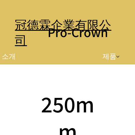
冠德霖企業有限公
Pro-Crown
司
소개
제품
250m
m