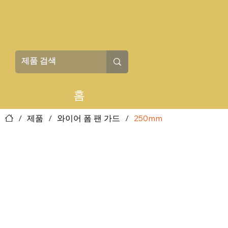
홈
/
제품
/
와이어 폼 팬 가드
/
250mm