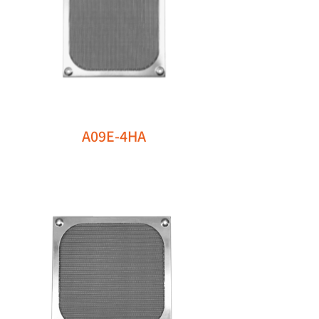
A09E-4HA