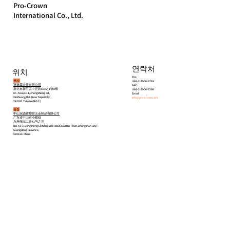
Pro-Crown
International Co., Ltd.
연락처
위치
TEL:
본사
886-2-2906-6726
冠德霖企業有限公司
FAX:
新北市新莊區中正路653之1號8樓
886-2-2906-7266
8F., No.653-1, Zhongzheng Rd.,
Email:
Xinzhuang Dist.,New Taipei City,
info@pro-crown.com
242051 Taiwan (R.O.C.)
공장
中山冠德霖塑胶五金制品有限公司
广东省中山市小榄镇
东升丽城二路41号之三
No. 41-3, Dongsheng Licheng 2nd Road, Xiaolan Town, Zhongshan City,
Guangdong Province,
528414 China
홈
소개
제품
연락처