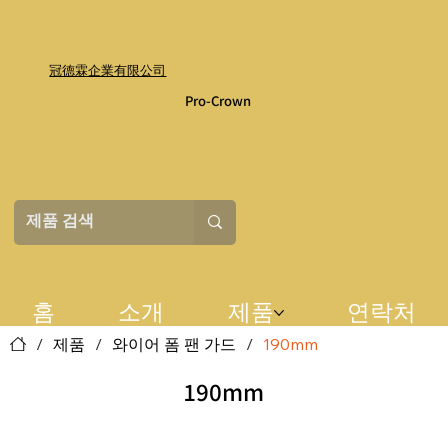
冠德霖企業有限公司
Pro-Crown
홈
소개
제품
연락처
/
제품
/
와이어 폼 팬 가드
/
190mm
190mm